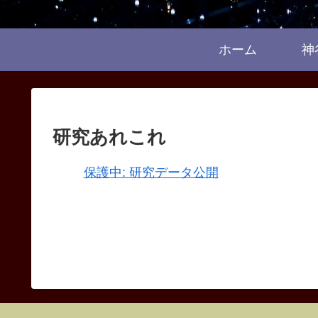
ホーム
神
研究あれこれ
保護中: 研究データ公開